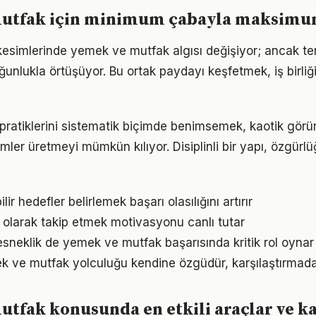
utfak için minimum çabayla maksimu
kesimlerinde yemek ve mutfak algısı değişiyor; ancak te
ğunlukla örtüşüyor. Bu ortak paydayı keşfetmek, iş birliğ
er pratiklerini sistematik biçimde benimsemek, kaotik gör
ümler üretmeyi mümkün kılıyor. Disiplinli bir yapı, özgür
ir hedefler belirlemek başarı olasılığını artırır
l olarak takip etmek motivasyonu canlı tutar
sneklik de yemek ve mutfak başarısında kritik rol oynar
k ve mutfak yolculuğu kendine özgüdür, karşılaştırmad
tfak konusunda en etkili araçlar ve k