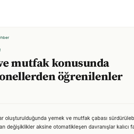
ehber
R
ve mutfak konusunda
onellerden öğrenilenler
lar oluşturulduğunda yemek ve mutfak çabası sürdürülebil
an değişiklikler aksine otomatikleşen davranışlar kalıcı fa