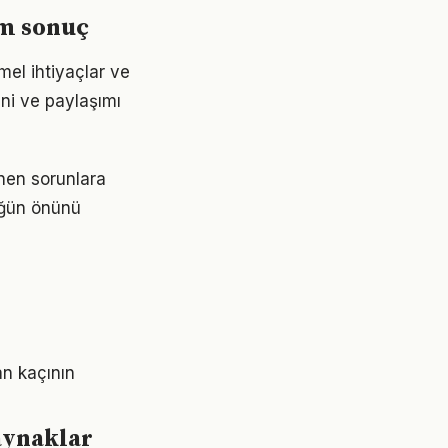
m sonuç
mel ihtiyaçlar ve
ini ve paylaşımı
ünen sorunlara
lüğün önünü
an kaçının
aynaklar