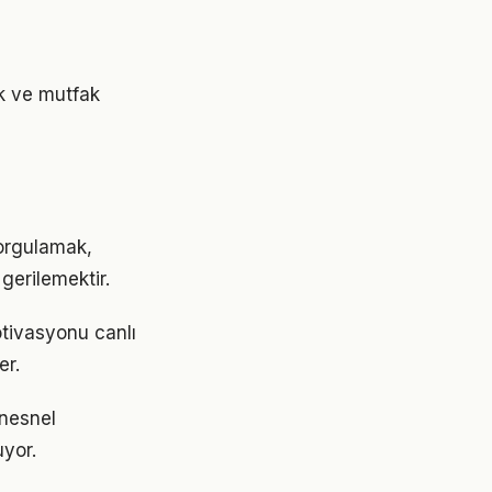
ek ve mutfak
orgulamak,
gerilemektir.
tivasyonu canlı
er.
 nesnel
uyor.