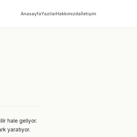
Anasayfa
Yazılar
Hakkımızda
İletişim
ir hale geliyor.
rk yaratıyor.