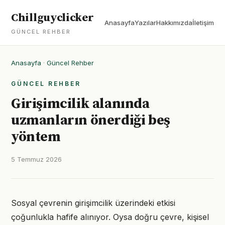
Chillguyclicker
Anasayfa
Yazılar
Hakkımızda
İletişim
GÜNCEL REHBER
Anasayfa
·
Güncel Rehber
GÜNCEL REHBER
Girişimcilik alanında
uzmanların önerdiği beş
yöntem
5 Temmuz 2026
Sosyal çevrenin girişimcilik üzerindeki etkisi
çoğunlukla hafife alınıyor. Oysa doğru çevre, kişisel